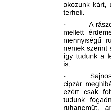
okozunk kárt, 
terheli.
- A rászorul
mellett érdem
mennyiségű ru
nemek szerint 
így tudunk a l
is.
- Sajnos nin
cipzár meghibás
ezért csak fo
tudunk fogadn
ruhaneműt, a