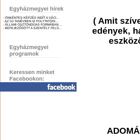
Egyházmegyei hírek
- ÖNKÉNTES KÉPZÉS INDÍT A VÁCI...
(
Amit szív
- AZ ÚJ TANÉVBEN IS FOLYTATÓDI...
- ÁLLAMI ÖSZTÖNDÍJAS FORMÁBAN ...
edények, há
- BEFEJEZŐDÖTT A SZENTÉLY FELÚ...
eszközö
Egyházmegyei
programok
Keressen minket
Facebookon:
ADOMÁ