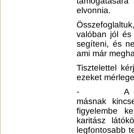
támogatására
elvonnia.
Összefoglalt
valóban jól é
segíteni, és n
ami már megha
Tisztelettel k
ezeket mérlegel
- A megunt 
másnak kincs
figyelembe k
karitász látó
legfontosabb 