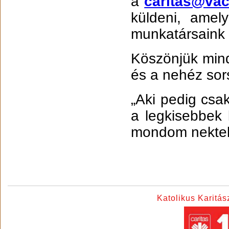
a
caritas@va
küldeni, amely
munkatársaink f
Köszönjük min
és a nehéz sors
„Aki pedig csak
a legkisebbek 
mondom nektek:
Katolikus Karitá