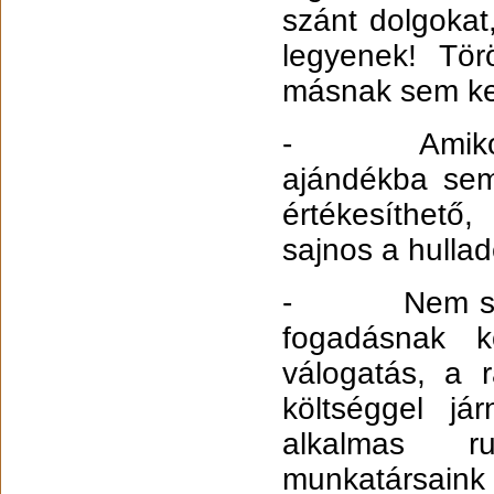
szánt dolgoka
legyenek! Tör
másnak sem kel
- Amikor vál
ajándékba se
értékesíthető
sajnos a hullad
- Nem szabad
fogadásnak k
válogatás, a r
költséggel j
alkalmas ru
munkatársaink