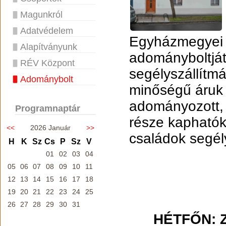
Magunkról
Adatvédelem
Egyházmegyei K
Alapítványunk
adományboltját.
RÉV Központ
segélyszállítmá
Adománybolt
minőségű áruk 
adományozott, 
Programnaptár
része kaphatók
<<
2026 Január
>>
családok segél
H
K
Sz
Cs
P
Sz
V
01
02
03
04
05
06
07
08
09
10
11
12
13
14
15
16
17
18
19
20
21
22
23
24
25
26
27
28
29
30
31
HÉTFŐN: Zá