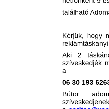
hétfőnként 9 é
található Adom
Kérjük, hogy 
reklámtáskány
Aki 2 táskán
szíveskedjék m
a
06 30 193 626
Bútor adom
szíveskedje