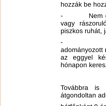
hozzák be hoz
- Nem okozh
vagy rászoru
piszkos ruhát,
- Nagy seg
adományozott 
az eggyel ké
hónapon kereszt
Továbbra is 
átgondoltan ad