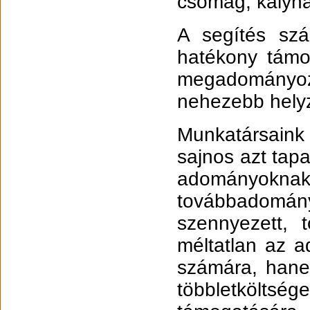
csomag, kályha,
A segítés sz
hatékony támo
megadomány
nehezebb hely
Munkatársaink 
sajnos azt tapa
adományoknak
továbbadom
szennyezett, 
méltatlan az 
számára, hane
többletköltsége