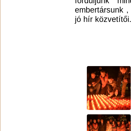
forduljunk m
embertársunk , 
jó hír közvetítői