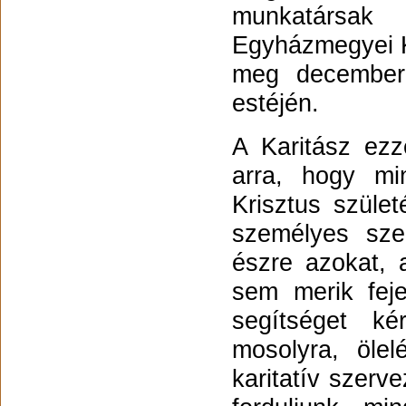
munkatársak
Egyházmegyei Ka
meg december 
estéjén.
A Karitász ez
arra, hogy m
Krisztus szüle
személyes sze
észre azokat, 
sem merik fej
segítséget k
mosolyra, ölel
karitatív szerv