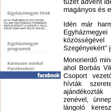
tüzét ádvent id
magányos és e
Egyházmegyei hírek
- AZ ÚJ TANÉVBEN IS FOLYTATÓDI...
Idén már harm
- ÁLLAMI ÖSZTÖNDÍJAS FORMÁBAN ...
- BEFEJEZŐDÖTT A SZENTÉLY FELÚ...
- SZENT ANNA NAPI PALÓC BÚCSÚ ...
Egyházmegye
közösségével
Egyházmegyei
Szegényekért” j
programok
Monorierdő mind
Keressen minket
ahol Borbás Vik
Facebookon:
Csoport vezet
hívták szere
ajándékozták
zenével, ünne
lángoló keres