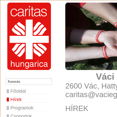
Váci
2600 Vác, Hatty
Főoldal
caritas@vacie
Hírek
HÍREK
Programok
Csoportok