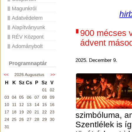
Magunkról
hir
Adatvédelem
Alapítványunk
900 mécses vi
RÉV Központ
ádvent másod
Adománybolt
2025. December 9.
Programnaptár
<<
2026 Augusztus
>>
H
K
Sz
Cs
P
Sz
V
01
02
03
04
05
06
07
08
09
10
11
12
13
14
15
16
17
18
19
20
21
22
23
szimbóluma, am
24
25
26
27
28
29
30
Szentlélek is í
31