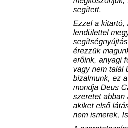
megköszönjük, h
segített.
Ezzel a kitartó
lendülettel meg
segítségnyújtás
érezzük magunk
erőink, anyagi f
vagy nem talál 
bizalmunk, ez 
mondja Deus Car
szeretet abban 
akiket első lát
nem ismerek, Is