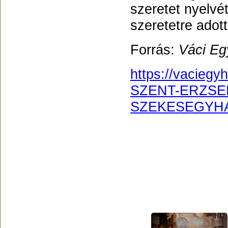
szeretet nyelvé
szeretetre adott
Forrás:
Váci E
https://vacieg
SZENT-ERZSE
SZEKESEGYHA