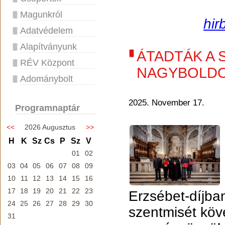
Magunkról
hir
Adatvédelem
Alapítványunk
ÁTADTÁK A 
RÉV Központ
NAGYBOLDO
Adománybolt
2025. November 17.
Programnaptár
<<
2026 Augusztus
>>
H
K
Sz
Cs
P
Sz
V
01
02
03
04
05
06
07
08
09
10
11
12
13
14
15
16
17
18
19
20
21
22
23
Erzsébet-díjba
24
25
26
27
28
29
30
szentmisét köve
31