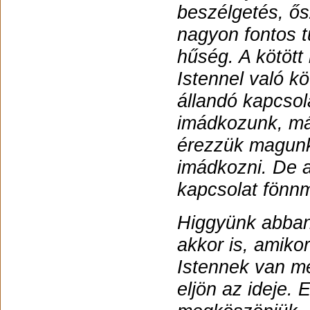
beszélgetés, ős
nagyon fontos t
hűség. A kötött
Istennel való k
állandó kapcsol
imádkozunk, má
érezzük magunk
imádkozni. De a
kapcsolat fönn
Higgyünk abban,
akkor is, amikor
Istennek van m
eljön az ideje. 