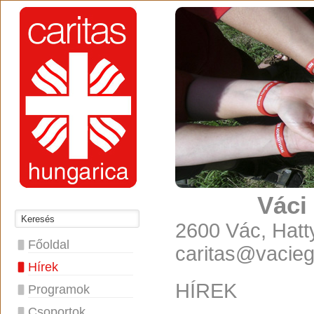
Váci
2600 Vác, Hatty
Főoldal
caritas@vacie
Hírek
HÍREK
Programok
Csoportok