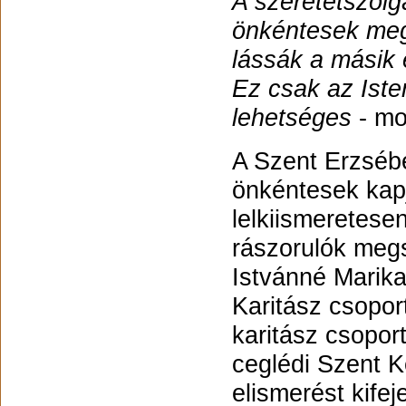
A szeretetszolg
önkéntesek meg
lássák a másik
Ez csak az Iste
lehetséges
- mo
A Szent Erzséb
önkéntesek kapj
lelkiismeretese
rászorulók meg
Istvánné Marika
Karitász csopor
karitász csopor
ceglédi Szent K
elismerést kife