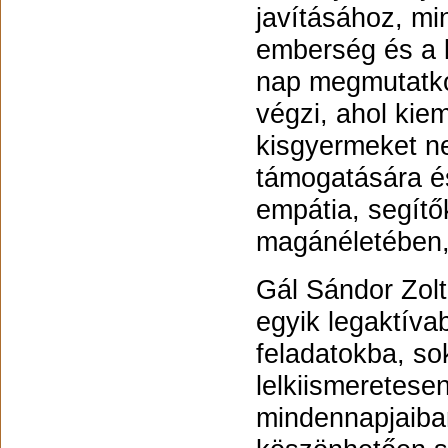
javításához, mi
emberség és a k
nap megmutatko
végzi, ahol kiem
kisgyermeket ne
támogatására és
empátia, segítő
magánéletében,
Gál Sándor Zolt
egyik legaktíva
feladatokba, so
lelkiismeretese
mindennapjaiba