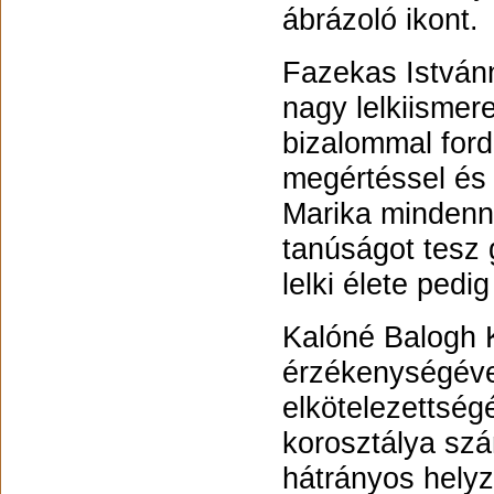
ábrázoló ikont.
Fazekas Istvánn
nagy lelkiismer
bizalommal ford
megértéssel és 
Marika mindenna
tanúságot tesz 
lelki élete ped
Kalóné Balogh K
érzékenységével
elkötelezettség
korosztálya szá
hátrányos hely