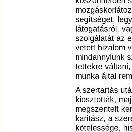
köszönhetően s
mozgáskorlátozo
segítséget, leg
látogatásról, v
szolgálatát az 
vetett bizalom 
mindannyiunk sz
tettekre váltan
munka által rem
A szertartás ut
kiosztották, maj
megszentelt ke
karitász, a sze
kötelessége, hi