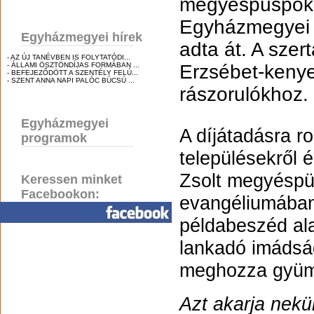
megyéspüspök 
Egyházmegyei K
Egyházmegyei hírek
adta át. A szer
- AZ ÚJ TANÉVBEN IS FOLYTATÓDI...
- ÁLLAMI ÖSZTÖNDÍJAS FORMÁBAN ...
Erzsébet-kenyer
- BEFEJEZŐDÖTT A SZENTÉLY FELÚ...
- SZENT ANNA NAPI PALÓC BÚCSÚ ...
rászorulókhoz.
Egyházmegyei
A díjátadásra r
programok
településekről 
Zsolt megyéspü
Keressen minket
Facebookon:
evangéliumában 
példabeszéd ala
lankadó imádság
meghozza gyüm
Azt akarja nek