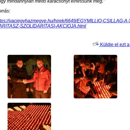
ogy mindannyian méltó karácsonyt élhessünk meg.”
rrás:
ttps://vaciegyhazmegye.hu/hirek/6649/EGYMILLIO-CSILLAG
ARITASZ-SZOLIDARITASI-AKCIOJA.html
Küldje el ezt a