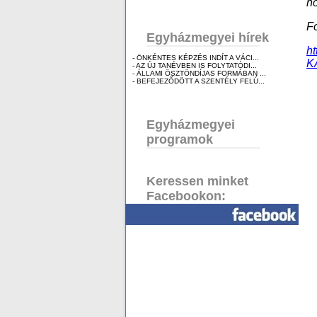
h
Fo
Egyházmegyei hírek
h
- ÖNKÉNTES KÉPZÉS INDÍT A VÁCI...
K
- AZ ÚJ TANÉVBEN IS FOLYTATÓDI...
- ÁLLAMI ÖSZTÖNDÍJAS FORMÁBAN ...
- BEFEJEZŐDÖTT A SZENTÉLY FELÚ...
Egyházmegyei
programok
Keressen minket
Facebookon: