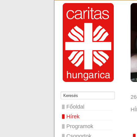
26
Főoldal
H
Hírek
Programok
Csoportok