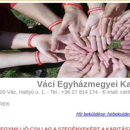
Váci Egyházmegyei Ka
00 Vác, Hattyú u. 1. - Tel.: +36 27 814 174 - E-mail: 
ÍREK
Hír beküldése: hirbekuld
EGYMILLIÓ CSILLAG A SZEGÉNYEKÉRT A KARITÁSZ