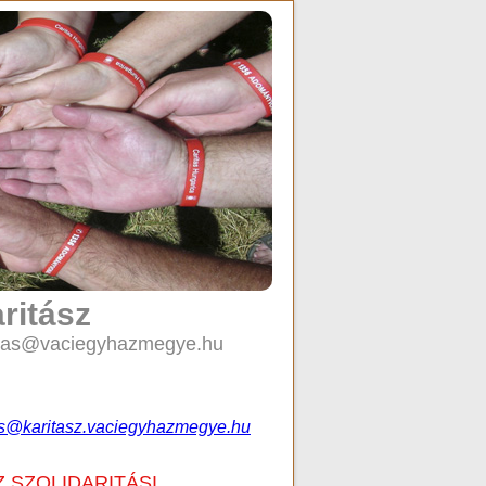
ritász
caritas@vaciegyhazmegye.hu
es@karitasz.vaciegyhazmegye.hu
 SZOLIDARITÁSI