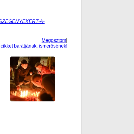
-A-SZEGENYEKERT-A-
Megosztom
|
 cikket barátjának, ismerősének!