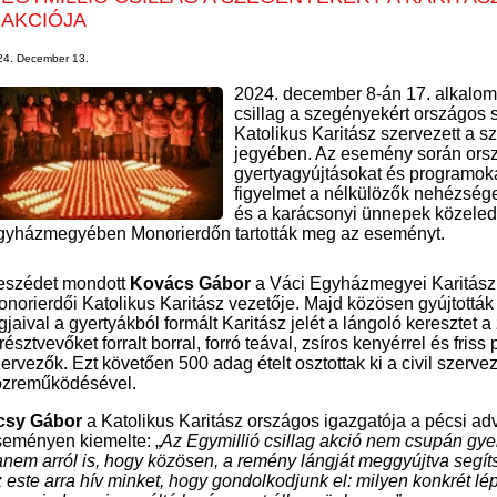
AKCIÓJA
24. December 13.
2024. december 8-án 17. alkalom
csillag a szegényekért országos s
Katolikus Karitász szervezett a 
jegyében. Az esemény során ors
gyertyagyújtásokat és programokat
figyelmet a nélkülözők nehézségei
és a karácsonyi ünnepek közeled
gyházmegyében Monorierdőn tartották meg az eseményt.
eszédet mondott
Kovács Gábor
a Váci Egyházmegyei Karitász
norierdői Katolikus Karitász vezetője. Majd közösen gyújtották
gjaival a gyertyákból formált Karitász jelét a lángoló keresztet 
résztvevőket forralt borral, forró teával, zsíros kenyérrel és fri
ervezők. Ezt követően 500 adag ételt osztottak ki a civil szerv
özreműködésével.
csy Gábor
a Katolikus Karitász országos igazgatója a pécsi adv
seményen kiemelte: „
Az Egymillió csillag akció nem csupán gye
nem arról is, hogy közösen, a remény lángját meggyújtva segí
 este arra hív minket, hogy gondolkodjunk el: milyen konkrét l