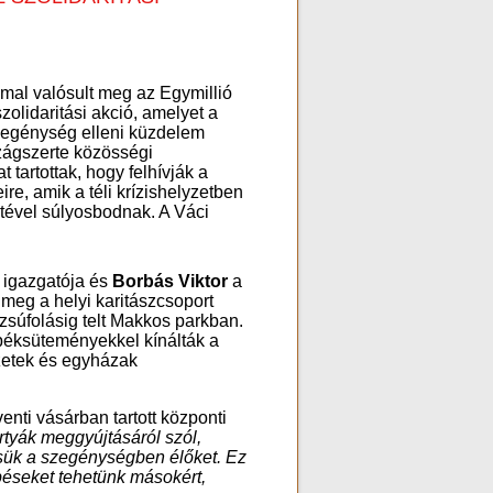
mal valósult meg az Egymillió
zolidaritási akció, amelyet a
szegénység elleni küzdelem
zágszerte közösségi
 tartottak, hogy felhívják a
re, amik a téli krízishelyzetben
tével súlyosbodnak. A Váci
 igazgatója és
Borbás Viktor
a
 meg a helyi karitászcsoport
a zsúfolásig telt Makkos parkban.
ss péksüteményekkel kínálták a
ezetek és egyházak
enti vásárban tartott központi
rtyák meggyújtásáról szól,
tsük a szegénységben élőket. Ez
épéseket tehetünk másokért,