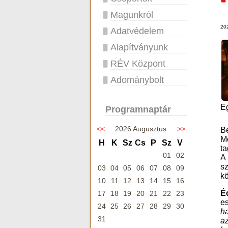
Magunkról
20
Adatvédelem
Alapítványunk
RÉV Központ
Adománybolt
E
Programnaptár
<<
2026 Augusztus
>>
B
Mo
H
K
Sz
Cs
P
Sz
V
ta
01
02
A 
sz
03
04
05
06
07
08
09
k
10
11
12
13
14
15
16
É
17
18
19
20
21
22
23
e
24
25
26
27
28
29
30
ha
31
az