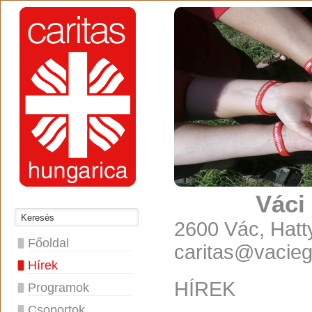
Váci
2600 Vác, Hatty
Főoldal
caritas@vacie
Hírek
HÍREK
Programok
Csoportok