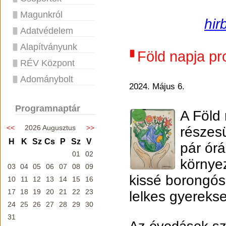
Magunkról
hir
Adatvédelem
Alapítványunk
Föld napja pr
RÉV Központ
Adománybolt
2024. Május 6.
Programnaptár
A Föld
<<
2026 Augusztus
>>
részesü
H
K
Sz
Cs
P
Sz
V
pár órá
01
02
környe
03
04
05
06
07
08
09
kissé borongós
10
11
12
13
14
15
16
17
18
19
20
21
22
23
lelkes gyereks
24
25
26
27
28
29
30
31