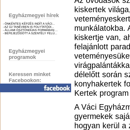
Az óvodások sz
kiskertek világ
Egyházmegyei hírek
veteményeskert
- ÖNKÉNTES KÉPZÉS INDÍT A VÁCI...
munkálatokba. 
- AZ ÚJ TANÉVBEN IS FOLYTATÓDI...
- ÁLLAMI ÖSZTÖNDÍJAS FORMÁBAN ...
- BEFEJEZŐDÖTT A SZENTÉLY FELÚ...
kiskertje van, a
felajánlott par
Egyházmegyei
veteményesüket 
programok
virágpalántákka
délelőtt során 
Keressen minket
Facebookon:
konyhakertek fo
Kertek program
A Váci Egyházm
gyermekek saját
hogyan kerül a 