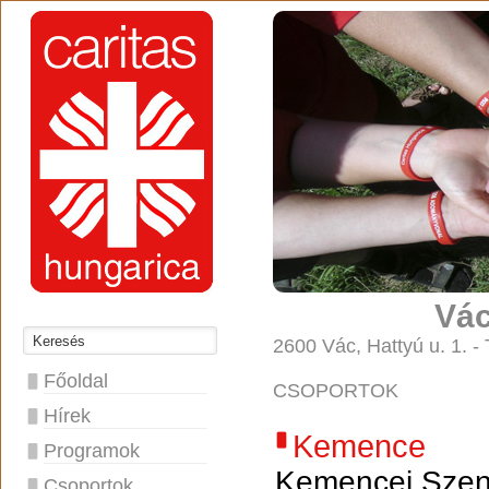
Vác
2600 Vác, Hattyú u. 1. -
Főoldal
CSOPORTOK
Hírek
Kemence
Programok
Kemencei Szent
Csoportok