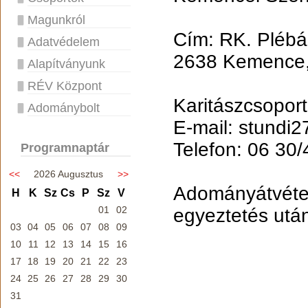
Magunkról
Cím: RK. Plébá
Adatvédelem
2638 Kemence,
Alapítványunk
RÉV Központ
Karitászcsopor
Adománybolt
E-mail: stundi
Telefon: 06 30
Programnaptár
<<
2026 Augusztus
>>
Adományátvétel
H
K
Sz
Cs
P
Sz
V
01
02
egyeztetés utá
03
04
05
06
07
08
09
10
11
12
13
14
15
16
17
18
19
20
21
22
23
24
25
26
27
28
29
30
31