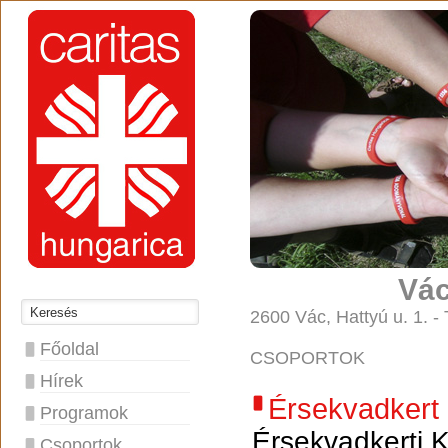
Vác
2600 Vác, Hattyú u. 1. -
Főoldal
CSOPORTOK
Hírek
Érsekvadkert
Programok
Érsekvadkerti K
Csoportok