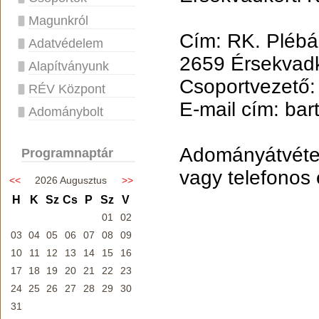
Magunkról
Cím: RK. Plébá
Adatvédelem
2659 Érsekvadk
Alapítványunk
Csoportvezető:
RÉV Központ
E-mail cím: ba
Adománybolt
Adományátvéte
Programnaptár
vagy telefonos 
<<
2026 Augusztus
>>
H
K
Sz
Cs
P
Sz
V
01
02
03
04
05
06
07
08
09
10
11
12
13
14
15
16
17
18
19
20
21
22
23
24
25
26
27
28
29
30
31