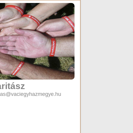
ritász
caritas@vaciegyhazmegye.hu