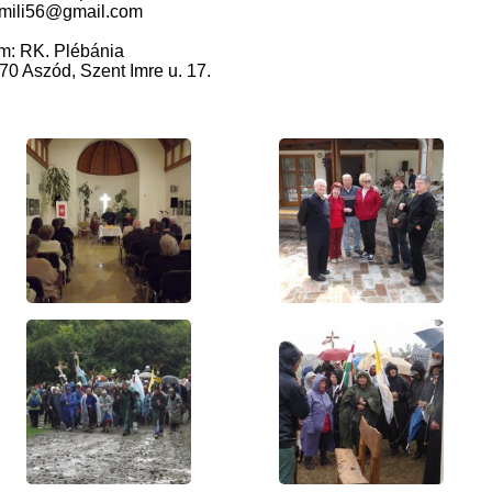
mili56@gmail.com
m: RK. Plébánia
70 Aszód, Szent Imre u. 17.