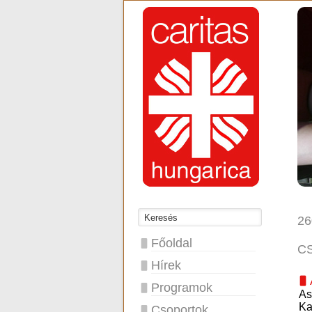
26
Főoldal
C
Hírek
Programok
As
Ka
Csoportok