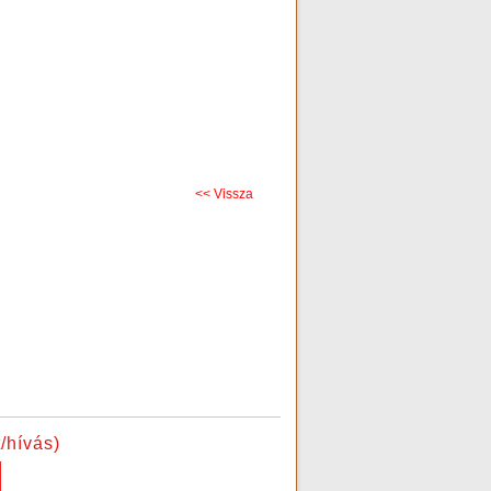
<< Vissza
/hívás)