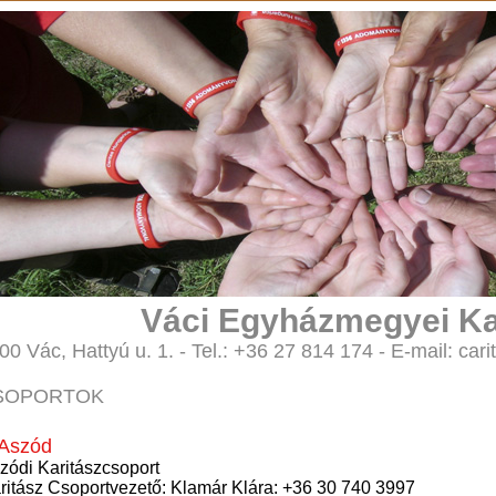
Váci Egyházmegyei Ka
00 Vác, Hattyú u. 1. - Tel.: +36 27 814 174 - E-mail: 
SOPORTOK
Aszód
zódi Karitászcsoport
ritász Csoportvezető: Klamár Klára: +36 30 740 3997