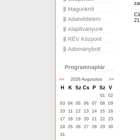
za
Magunkról
Cí
Adatvédelem
21
Alapítványunk
RÉV Központ
Adománybolt
Programnaptár
<<
2026 Augusztus
>>
H
K
Sz
Cs
P
Sz
V
01
02
03
04
05
06
07
08
09
10
11
12
13
14
15
16
17
18
19
20
21
22
23
24
25
26
27
28
29
30
31