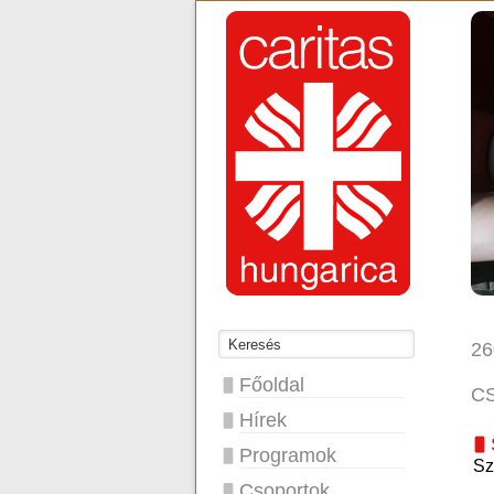
26
Főoldal
C
Hírek
Programok
Sz
Csoportok