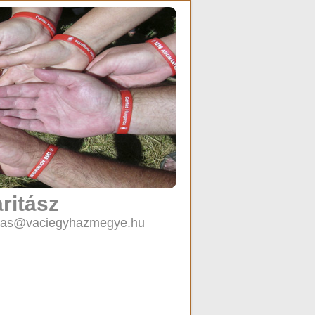
ritász
caritas@vaciegyhazmegye.hu