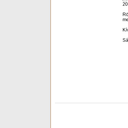
20
Rö
me
Kí
Sá