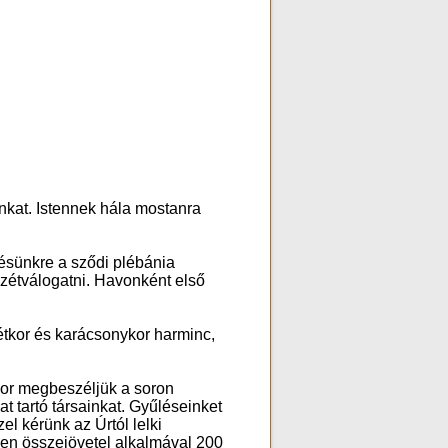
nkat. Istennek hála mostanra
ésünkre a sződi plébánia
szétválogatni. Havonként első
étkor és karácsonykor harminc,
kor megbeszéljük a soron
 tartó társainkat. Gyűléseinket
el kérünk az Úrtól lelki
den összejövetel alkalmával 200