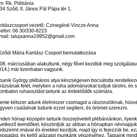
m: Rk. Plébánia
34 Sződ, II. János Pál Pápa tér 1.
ritászcsoport vezető: Czinegéné Vincze Anna
lefon: 06 30/330-8223
mail: lalujaanna19952@gmail.com
Sződi Mária Karitász Csoport bemutatkozása
08. márciusában alakultunk, négy fővel kezdtük meg szolgálatu
014.) már tizenhatan vagyunk.
banik György plébános atya készségesen bocsátotta rendelkez
rázsának felét, melyben a ruha adományokat tudjuk tárolni, és 
ombaton ruhaosztást tartunk az érdeklődők számára.
ente kétszer adunk élelmiszer csomagot a rászorulóknak, húsv
gyven családnak tudunk ezzel segíteni, és örömet szerezni.
nden hónap közepén tartunk összejövetelt plébániánkon, ilyen
vetkező teendőket, köszöntjük az abban a hónapban névnapjukat
ndszerint imával és énekkel kezdjük, majd így is fejezzük be, ezz
mogatást, és kellő alázatot munkánk végzéséhez. Tagjaink min