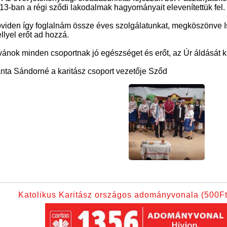
13-ban a régi sződi lakodalmak hagyományait elevenítettük fel.
viden így foglalnám össze éves szolgálatunkat, megköszönve Is
llyel erőt ad hozzá.
vánok minden csoportnak jó egészséget és erőt, az Úr áldását 
nta Sándorné a karitász csoport vezetője Sződ
Katolikus Karitász országos adományvonala (500Ft