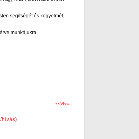
ten segítségét és kegyelmét,
kérve munkájukra.
<< Vissza
/hívás)