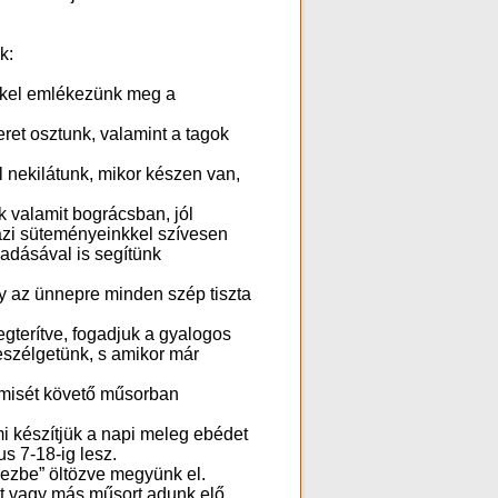
k:
kkel emlékezünk meg a
et osztunk, valamint a tagok
l nekilátunk, mikor készen van,
 valamit bográcsban, jól
házi süteményeinkkel szívesen
adásával is segítünk
y az ünnepre minden szép tiszta
terítve, fogadjuk a gyalogos
eszélgetünk, s amikor már
tmisét követő műsorban
i készítjük a napi meleg ebédet
us 7-18-ig lesz.
mezbe” öltözve megyünk el.
t vagy más műsort adunk elő.