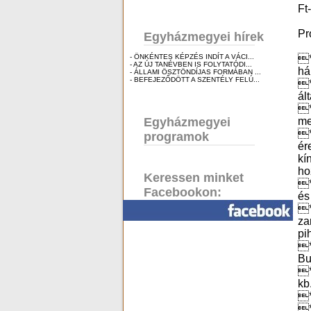
Ft
Pr
Egyházmegyei hírek
- ÖNKÉNTES KÉPZÉS INDÍT A VÁCI...
*
- AZ ÚJ TANÉVBEN IS FOLYTATÓDI...
há
- ÁLLAMI ÖSZTÖNDÍJAS FORMÁBAN ...
- BEFEJEZŐDÖTT A SZENTÉLY FELÚ...
*
ál
*
Egyházmegyei
me
*
programok
ér
kí
ho
Keressen minket
*
Facebookon:
és
*
za
pi
*
Bu
*
kb
*
*