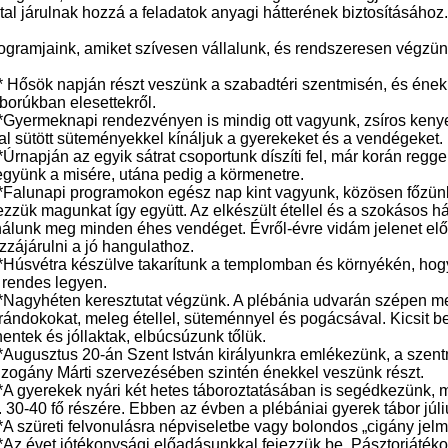
-tal járulnak hozzá a feladatok anyagi hátterének biztosításához.
ogramjaink, amiket szívesen vállalunk, és rendszeresen végzün
 Hősök napján részt veszünk a szabadtéri szentmisén, és éne
borúkban elesettekről.
Gyermeknapi rendezvényen is mindig ott vagyunk, zsíros kenyer
tal sütött süteményekkel kínáljuk a gyerekeket és a vendégeket.
Úrnapján az egyik sátrat csoportunk díszíti fel, már korán regge
gyünk a misére, utána pedig a körmenetre.
Falunapi programokon egész nap kint vagyunk, közösen főzünk
ezzük magunkat így együtt. Az elkészült étellel és a szokásos 
nálunk meg minden éhes vendéget. Évről-évre vidám jelenet elő
zzájárulni a jó hangulathoz.
Húsvétra készülve takarítunk a templomban és környékén, hog
 rendes legyen.
Nagyhéten keresztutat végzünk. A plébánia udvarán szépen meg
rándokokat, meleg étellel, süteménnyel és pogácsával. Kicsit b
hentek és jóllaktak, elbúcsúzunk tőlük.
Augusztus 20-án Szent István királyunkra emlékezünk, a szen
zogány Márti szervezésében szintén énekkel veszünk részt.
A gyerekek nyári két hetes táboroztatásában is segédkezünk, m
. 30-40 fő részére. Ebben az évben a plébániai gyerek tábor júli
A szüreti felvonulásra népviseletbe vagy bolondos „cigány jel
Az évet jótékonysági előadásunkkal fejezzük be. Pásztorjátéko