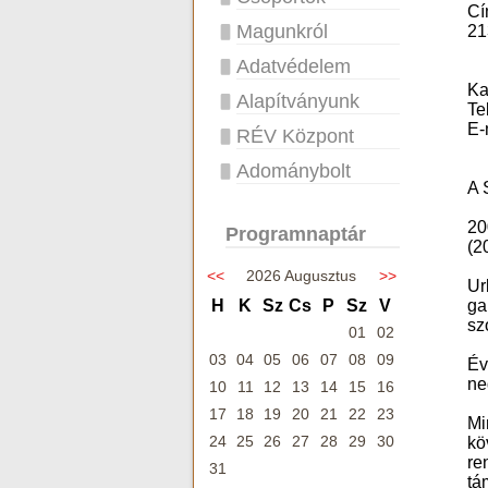
Cí
Magunkról
21
Adatvédelem
Ka
Alapítványunk
Te
E-
RÉV Központ
Adománybolt
A 
20
Programnaptár
(2
<<
2026 Augusztus
>>
Ur
H
K
Sz
Cs
P
Sz
V
ga
sz
01
02
03
04
05
06
07
08
09
Év
ne
10
11
12
13
14
15
16
17
18
19
20
21
22
23
Mi
24
25
26
27
28
29
30
kö
re
31
tá