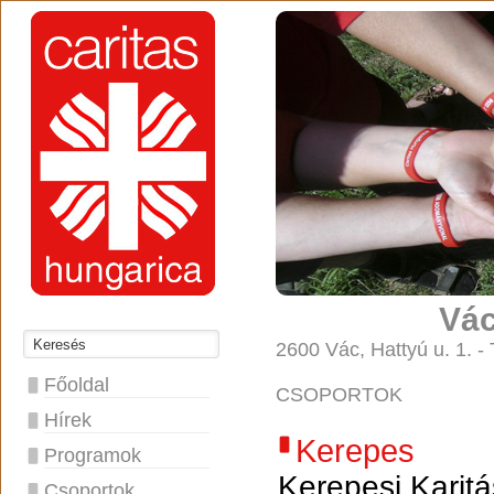
Vác
2600 Vác, Hattyú u. 1. -
Főoldal
CSOPORTOK
Hírek
Kerepes
Programok
Kerepesi Karit
Csoportok