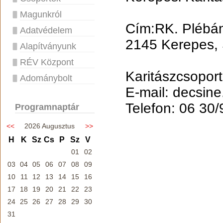
Magunkról
Cím:RK. Plébá
Adatvédelem
2145 Kerepes, 
Alapítványunk
RÉV Központ
Karitászcsoport
Adománybolt
E-mail: decsin
Telefon: 06 30
Programnaptár
<<
2026 Augusztus
>>
H
K
Sz
Cs
P
Sz
V
01
02
03
04
05
06
07
08
09
10
11
12
13
14
15
16
17
18
19
20
21
22
23
24
25
26
27
28
29
30
31