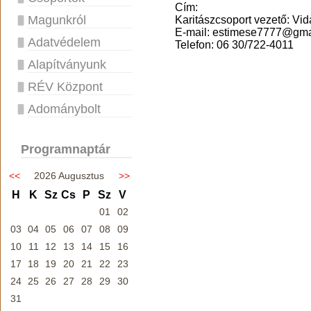
Cím:
Magunkról
Karitászcsoport vezető: Vida
E-mail: estimese7777@gma
Adatvédelem
Telefon: 06 30/722-4011
Alapítványunk
RÉV Központ
Adománybolt
Programnaptár
<<
2026 Augusztus
>>
H
K
Sz
Cs
P
Sz
V
01
02
03
04
05
06
07
08
09
10
11
12
13
14
15
16
17
18
19
20
21
22
23
24
25
26
27
28
29
30
31