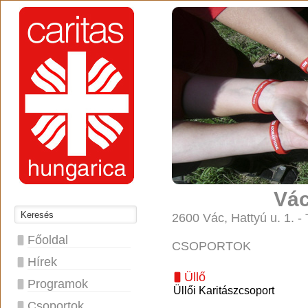
Vác
2600 Vác, Hattyú u. 1. -
Főoldal
CSOPORTOK
Hírek
Üllő
Programok
Üllői Karitászcsoport
Csoportok