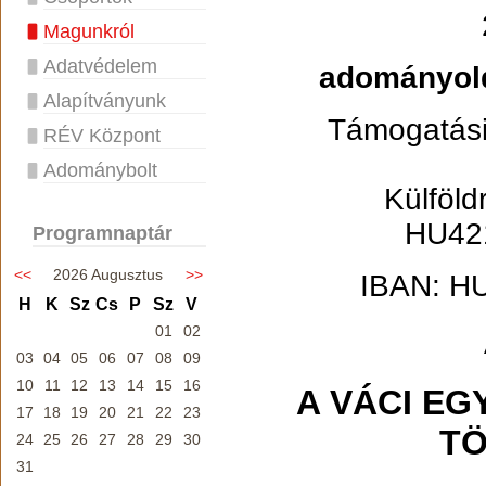
Magunkról
Adatvédelem
adományolda
Alapítványunk
Támogatás
RÉV Központ
Adománybolt
Külföld
HU42
Programnaptár
<<
2026 Augusztus
>>
IBAN: H
H
K
Sz
Cs
P
Sz
V
01
02
03
04
05
06
07
08
09
10
11
12
13
14
15
16
A VÁCI EG
17
18
19
20
21
22
23
TÖ
24
25
26
27
28
29
30
31