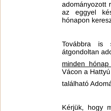
adományozott r
az eggyel kés
hónapon kereszt
Továbbra is s
átgondoltan ad
minden hónap 
Vácon a Hattyú
található Adom
Kérjük, hogy 