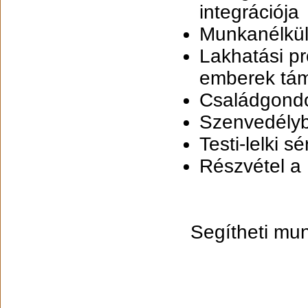
integrációja
Munkanélkül
Lakhatási pr
emberek tá
Családgond
Szenvedély
Testi-lelki 
Részvétel a
Segítheti mu