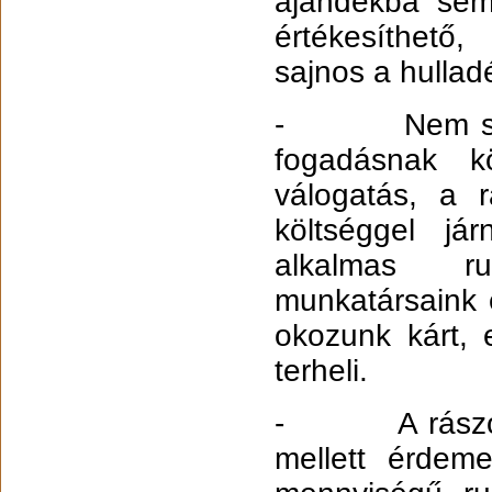
ajándékba sem
értékesíthető
sajnos a hullad
- Nem szabad
fogadásnak k
válogatás, a r
költséggel j
alkalmas ru
munkatársaink 
okozunk kárt, 
terheli.
- A rászorul
mellett érdem