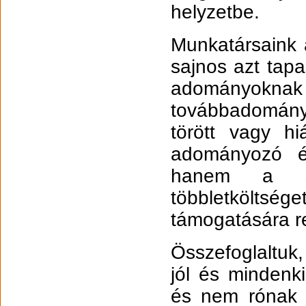
helyzetbe.
Munkatársaink 
sajnos azt tapa
adományoknak
továbbadományo
törött vagy h
adományozó é
hanem a seg
többletköltsége
támogatására re
Összefoglaltuk
jól és mindenk
és nem rónak 