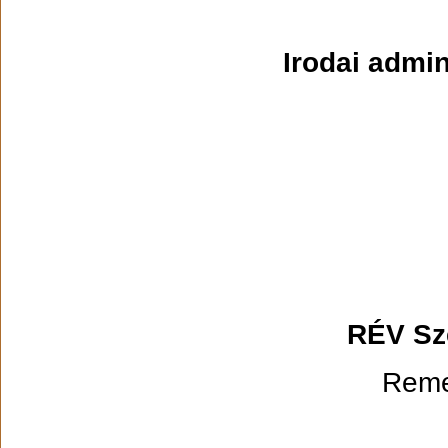
Irodai admi
RÉV Sz
Reme