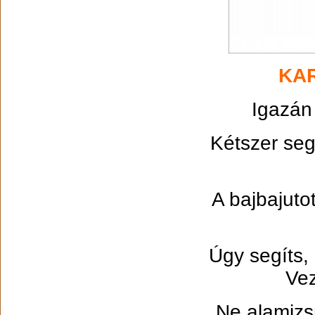
KAR
Igazán 
Kétszer seg
A bajbajuto
Úgy segíts,
Vez
Ne alamizs