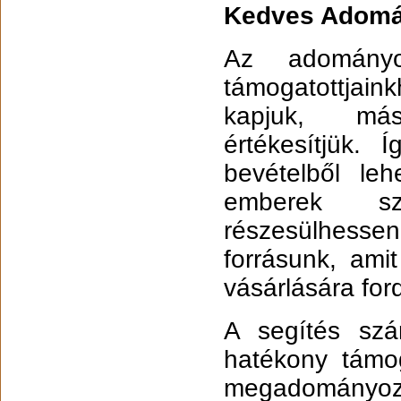
Kedves Adomá
Az adományo
támogatottjain
kapjuk, más
értékesítjük.
bevételből leh
emberek sz
részesülhessen
forrásunk, ami
vásárlására for
A segítés szá
hatékony támo
megadományozo