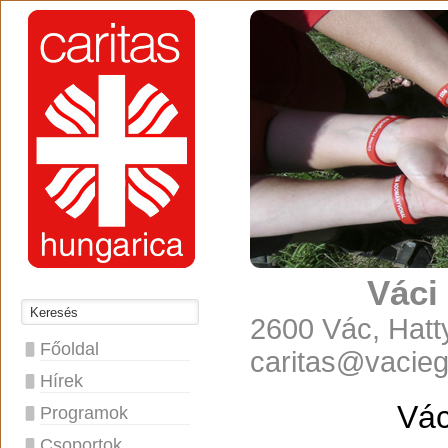
Váci
2600 Vác, Hatty
Főoldal
caritas@vacie
Hírek
Vác
Programok
Csoportok