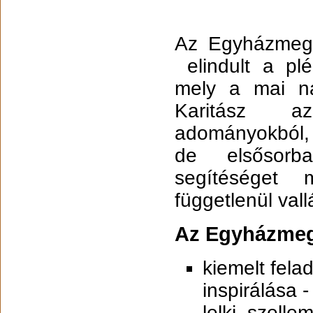
Az Egyházmegy
elindult a plé
mely a mai na
Karitász a
adományokból, a
de elsősorba
segítéséget 
függetlenül vall
Az Egyházmegy
kiemelt fela
inspirálása -
lelki, szell