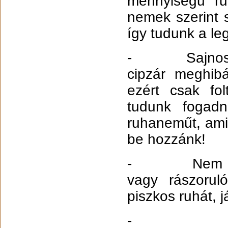
mennyiségű ru
nemek szerint 
így tudunk a le
- Sajnos nin
cipzár meghibás
ezért csak fol
tudunk fogadn
ruhaneműt, ami
be hozzánk!
- Nem okozh
vagy rászorul
piszkos ruhát, 
- Nagy seg