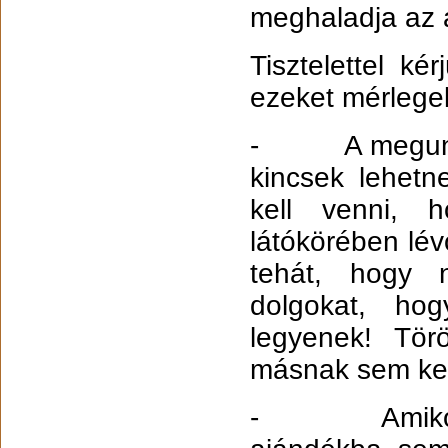
meghaladja az 
Tisztelettel k
ezeket mérlegel
- A megunt va
kincsek lehet
kell venni, 
látókörében lé
tehát, hogy 
dolgokat, ho
legyenek! Tör
másnak sem kell
- Amikor vál