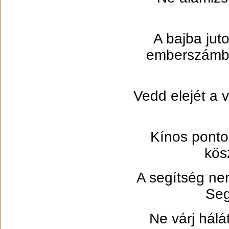
A bajba jut
emberszámba,
Vedd elejét a 
Kínos pontos
kös
A segítség ne
Seg
Ne várj hálá