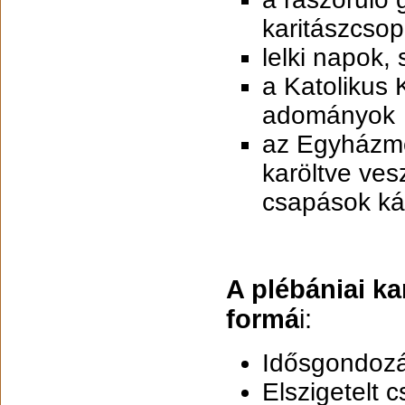
karitászcso
lelki napok
a Katolikus 
adományok s
az Egyházmeg
karöltve ves
csapások kár
A plébániai k
formá
i:
Idősgondozá
Elszigetelt