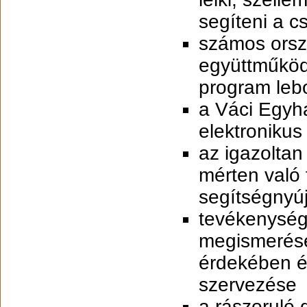
segíteni a c
számos orsz
együttműköd
program leb
a Váci Egyhá
elektronikus
az igazoltan
mérten való
segítségnyúj
tevékenység
megismerése
érdekében é
szervezése
a rászoruló 