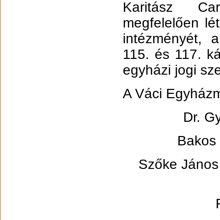
Karitász Car
megfelelően lé
intézményét, 
115. és 117. ká
egyházi jogi sz
A Váci Egyházm
Dr. G
Bakos 
Szőke János k