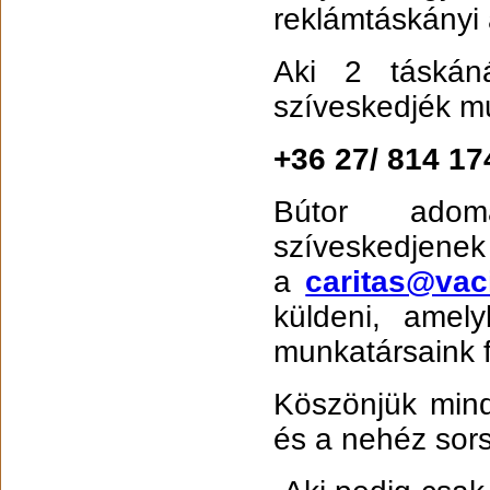
reklámtáskányi
Aki 2 táskán
szíveskedjék mu
+36 27/ 814 17
Bútor adomá
szíveskedje
a
caritas@va
küldeni, amely
munkatársaink f
Köszönjük min
és a nehéz sors