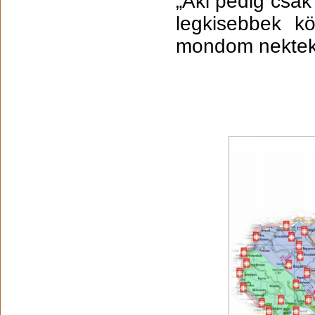
„Aki pedig csak 
legkisebbek k
mondom nektek: