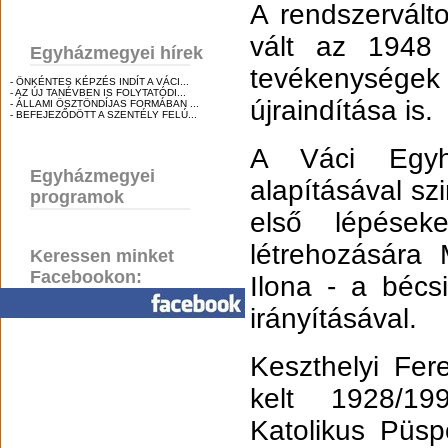
A rendszervált
vált az 1948 
Egyházmegyei hírek
tevékenysége
- ÖNKÉNTES KÉPZÉS INDÍT A VÁCI...
- AZ ÚJ TANÉVBEN IS FOLYTATÓDI...
újraindítása is.
- ÁLLAMI ÖSZTÖNDÍJAS FORMÁBAN ...
- BEFEJEZŐDÖTT A SZENTÉLY FELÚ...
A Váci Egyh
Egyházmegyei
alapításával s
programok
első lépések
létrehozására 
Keressen minket
Facebookon:
Ilona - a bécs
irányításával.
Keszthelyi Fe
kelt 1928/19
Katolikus Püsp