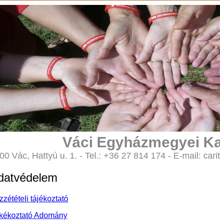
Váci Egyházmegyei Ka
00 Vác, Hattyú u. 1. - Tel.: +36 27 814 174 - E-mail: 
datvédelem
zétételi tájékoztató
kékoztató Adomány