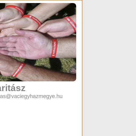
ritász
caritas@vaciegyhazmegye.hu