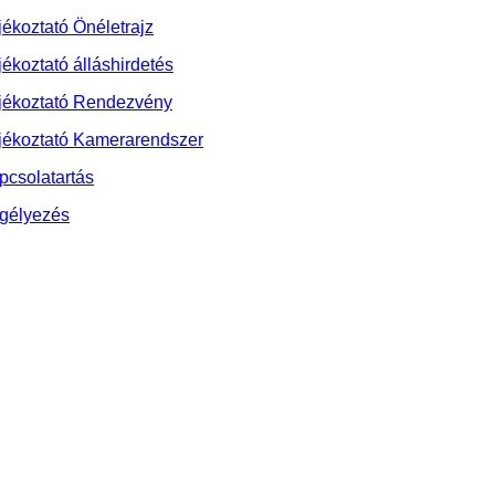
jékoztató Önéletrajz
jékoztató álláshirdetés
jékoztató Rendezvény
jékoztató Kamerarendszer
pcsolatartás
gélyezés