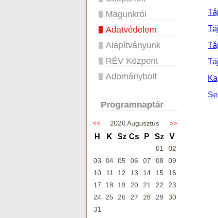
Tá
Magunkról
Tá
Adatvédelem
Alapítványunk
Tá
RÉV Központ
Tá
Adománybolt
Ka
Se
Programnaptár
<<
2026 Augusztus
>>
H
K
Sz
Cs
P
Sz
V
01
02
03
04
05
06
07
08
09
10
11
12
13
14
15
16
17
18
19
20
21
22
23
24
25
26
27
28
29
30
31