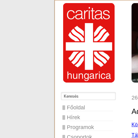
26
Főoldal
A
Hírek
Köz
Programok
Tá
Csoportok